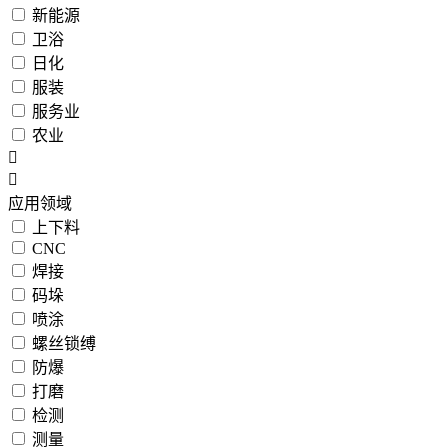
新能源
卫浴
日化
服装
服务业
农业
应用领域
上下料
CNC
焊接
码垛
喷涂
螺丝锁缚
防爆
打磨
检测
测量