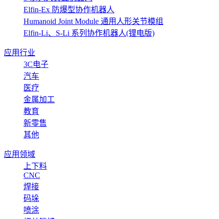
Elfin-Ex 防爆型协作机器人
Humanoid Joint Module 通用人形关节模组
Elfin-Li、S-Li 系列协作机器人(锂电版)
应用行业
3C电子
汽车
医疗
金属加工
教育
新零售
其他
应用领域
上下料
CNC
焊接
码垛
喷涂